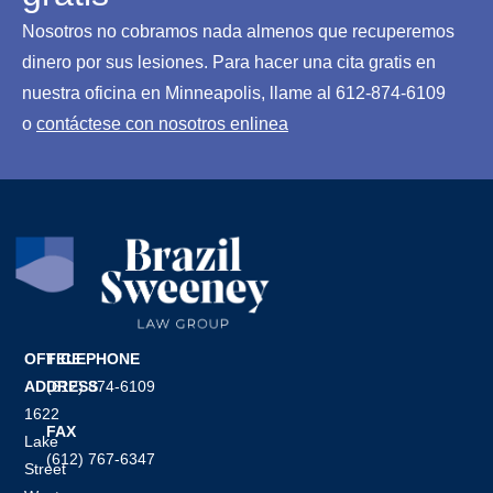
g
Nosotros no cobramos nada almenos que recuperemos
a
l
dinero por sus lesiones. Para hacer una cita gratis en
*
nuestra oficina en Minneapolis, llame al 612-874-6109
o
contáctese con nosotros enlinea
OFFICE
TELEPHONE
ADDRESS
(612) 874-6109
1622
FAX
Lake
(612) 767-6347
Street